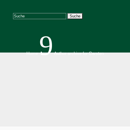
Suchen
nach:
9
Home
Author archive for
Carsten