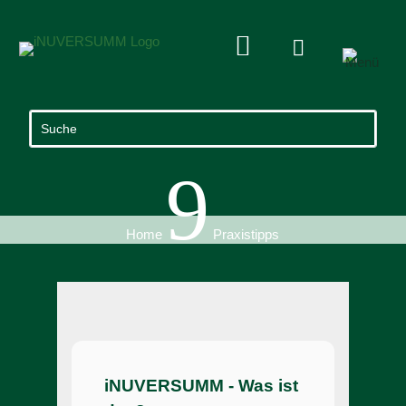


9
Home
Praxistipps
iNUVERSUMM - Was ist