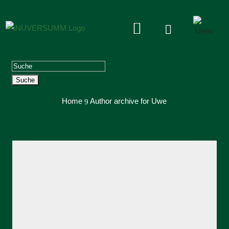


Suchen
nach:
Home
Author archive for
Uwe
9