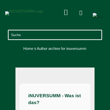


Home
Author archive for
inuversumm
9
iNUVERSUMM - Was ist
das?