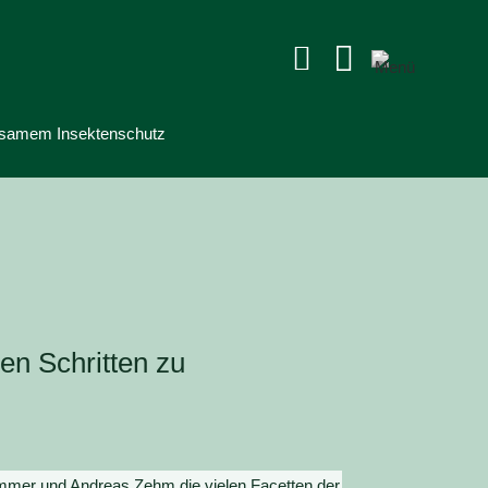


rksamem Insektenschutz
en Schritten zu
mmer und Andreas Zehm die vielen Facetten der