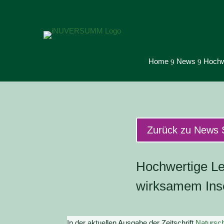
Home
News
Hochw
9
9
Zurück zu News 
Hochwertige Le
wirksamem Ins
In der aktuellen Ausgabe der Zeitschrift
Natursc