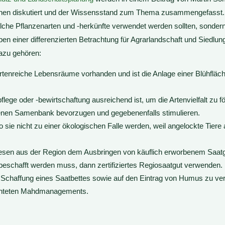
en diskutiert und der Wissensstand zum Thema zusammengefasst. Da
lche Pflanzenarten und -herkünfte verwendet werden sollten, sondern
ben einer differenzierten Betrachtung für Agrarlandschaft und Siedlu
Dazu gehören:
artenreiche Lebensräume vorhanden und ist die Anlage einer Blühflä
lege oder -bewirtschaftung ausreichend ist, um die Artenvielfalt zu f
enen Samenbank bevorzugen und gegebenenfalls stimulieren.
o sie nicht zu einer ökologischen Falle werden, weil angelockte Tier
esen aus der Region dem Ausbringen von käuflich erworbenem Saatg
beschafft werden muss, dann zertifiziertes Regiosaatgut verwenden.
ur Schaffung eines Saatbettes sowie auf den Eintrag von Humus zu ver
ichteten Mahdmanagements.