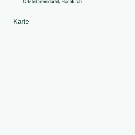
Ortsteil Steindörfel, Hochkirch
Karte