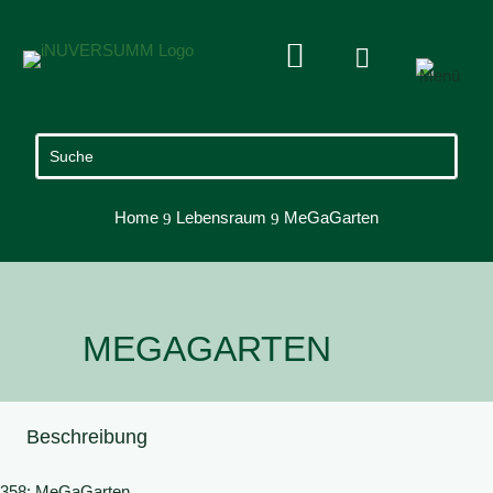


Home
Lebensraum
MeGaGarten
9
9
MEGAGARTEN
Beschreibung
358: MeGaGarten