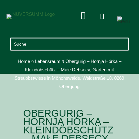


Home
Lebensraum
Obergurig – Hornja Hórka –
9
9
Kleindöbschütz – Małe Debsecy, Garten mit
Streuobstwiese in Mönchswalde, Waldstraße 18, 0269
Obergurig
OBERGURIG –
HORNJA HÓRKA –
KLEINDÖBSCHÜTZ
– MAŁE DEBSECY,