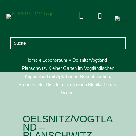


Home
Lebensraum
Oelsnitz/Vogtland –
9
9
Planschwitz, Kleiner Garten im Vogtländischen
Kuppenland mit Apfelbaum, Rosenbüschen,
Brennesseln, Disteln, einer kleinen Blühfläche und
Wiese.
OELSNITZ/VOGTLA
ND –
PLANSCHWITZ,