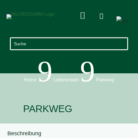


9
9
Home
Lebensraum
Parkweg
PARKWEG
Beschreibung