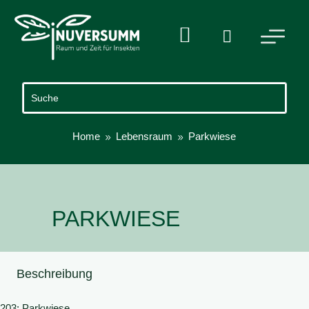


Home
Lebensraum
Parkwiese
9
9
PARKWIESE
Beschreibung
203: Parkwiese