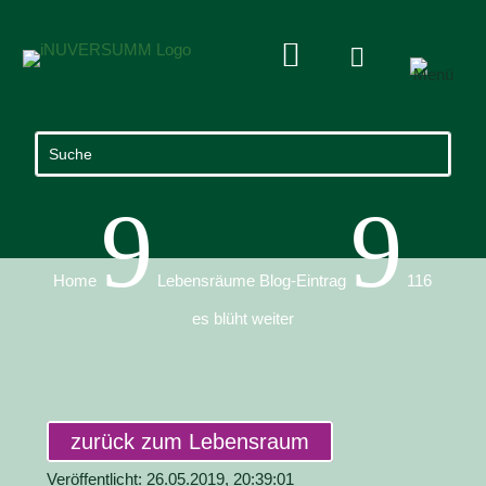


9
9
Home
Lebensräume Blog-Eintrag
116
es blüht weiter
zurück zum Lebensraum
Veröffentlicht: 26.05.2019, 20:39:01