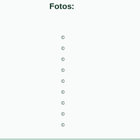
Fotos:
©
©
©
©
©
©
©
©
©