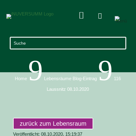


9
9
Home
Lebensräume Blog-Eintrag
116
Laussnitz 08.10.2020
zurück zum Lebensraum
Veröffentlicht: 08.10.2020, 15:19:37