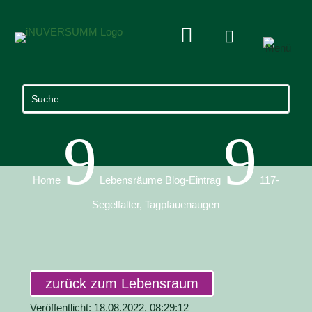


9
9
Home
Lebensräume Blog-Eintrag
117-
Segelfalter, Tagpfauenaugen
zurück zum Lebensraum
Veröffentlicht: 18.08.2022, 08:29:12