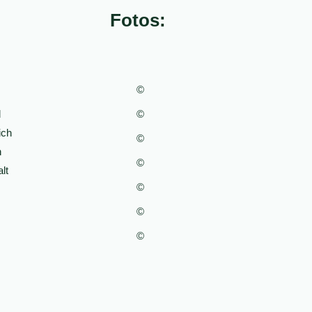
Fotos:
©
d
©
ich
©
h
©
lt
©
©
©