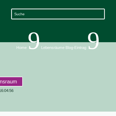
9
9
Home
Lebensräume Blog-Eintrag
ensraum
 16:04:56