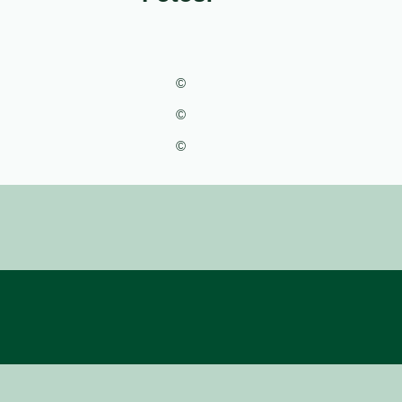
©
©
©