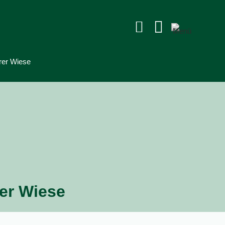


rer Wiese
er Wiese