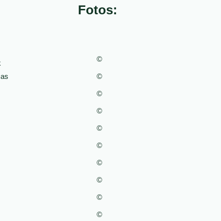
Fotos:
©
k
Das
©
©
©
©
©
©
©
©
©