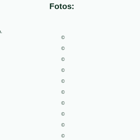
Fotos:
.
©
©
©
©
©
©
©
©
©
©