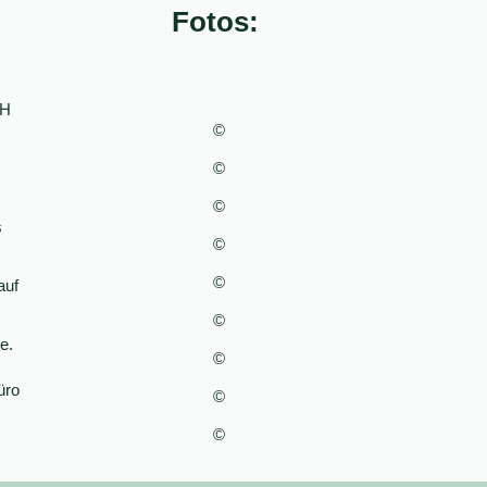
Fotos:
bH
©
©
©
s
©
©
auf
©
e.
©
üro
©
©