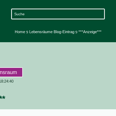
Home
Lebensräume Blog-Eintrag
***Anzeige***
9
9
ensraum
 18:24:40
**