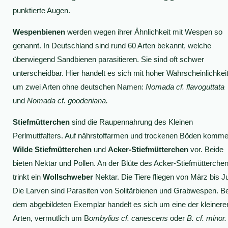
punktierte Augen.
Wespenbienen
werden wegen ihrer Ähnlichkeit mit Wespen so
genannt. In Deutschland sind rund 60 Arten bekannt, welche
überwiegend Sandbienen parasitieren. Sie sind oft schwer
unterscheidbar. Hier handelt es sich mit hoher Wahrscheinlichkei
um zwei Arten ohne deutschen Namen:
Nomada cf. flavoguttata
und
Nomada cf. goodeniana.
Stiefmütterchen
sind die Raupennahrung des Kleinen
Perlmuttfalters. Auf nährstoffarmen und trockenen Böden komm
Wilde Stiefmütterchen
und
Acker-Stiefmütterchen
vor. Beide
bieten Nektar und Pollen. An der Blüte des Acker-Stiefmütterche
trinkt ein
Wollschweber
Nektar. Die Tiere fliegen von März bis Ju
Die Larven sind Parasiten von Solitärbienen und Grabwespen. Be
dem abgebildeten Exemplar handelt es sich um eine der kleinere
Arten, vermutlich um B
ombylius cf. canescens
oder
B. cf. minor.