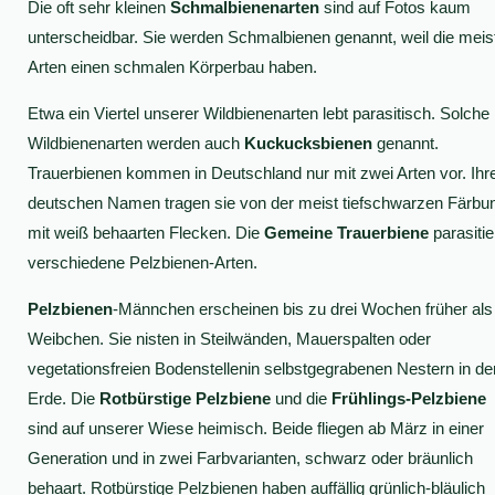
Die oft sehr kleinen
Schmalbienenarten
sind auf Fotos kaum
unterscheidbar. Sie werden Schmalbienen genannt, weil die meis
Arten einen schmalen Körperbau haben.
Etwa ein Viertel unserer Wildbienenarten lebt parasitisch. Solche
Wildbienenarten werden auch
Kuckucksbienen
genannt.
Trauerbienen kommen in Deutschland nur mit zwei Arten vor. Ihr
deutschen Namen tragen sie von der meist tiefschwarzen Färbu
mit weiß behaarten Flecken. Die
Gemeine Trauerbiene
parasitie
verschiedene Pelzbienen-Arten.
Pelzbienen
-Männchen erscheinen bis zu drei Wochen früher als
Weibchen. Sie nisten in Steilwänden, Mauerspalten oder
vegetationsfreien Bodenstellenin selbstgegrabenen Nestern in de
Erde. Die
Rotbürstige Pelzbiene
und die
Frühlings-Pelzbiene
sind auf unserer Wiese heimisch. Beide fliegen ab März in einer
Generation und in zwei Farbvarianten, schwarz oder bräunlich
behaart. Rotbürstige Pelzbienen haben auffällig grünlich-bläulich