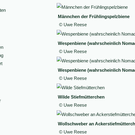
ten
Männchen der Frühlingspelzbiene
© Uwe Reese
Wespenbiene (wahrscheinlich Nomada
en
© Uwe Reese
ng
rt
Wespenbiene (wahrscheinlich Nomad
© Uwe Reese
Wilde Stiefmütterchen
r
© Uwe Reese
Wollschweber an Ackerstiefmütterc
© Uwe Reese