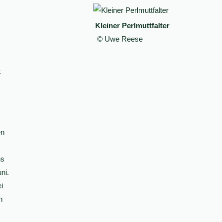
Kleiner Perlmuttfalter
© Uwe Reese
t
en
ns
ni.
i
n