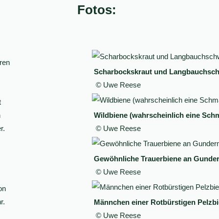
Fotos:
hren
Scharbockskraut und Langbauchsch
© Uwe Reese
t
n
Wildbiene (wahrscheinlich eine Sch
r.
© Uwe Reese
Gewöhnliche Trauerbiene an Gund
© Uwe Reese
on
r.
Männchen einer Rotbürstigen Pelzb
© Uwe Reese