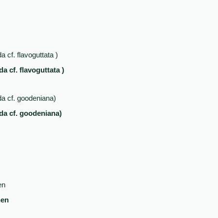
 cf. flavoguttata )
a cf. goodeniana)
hen