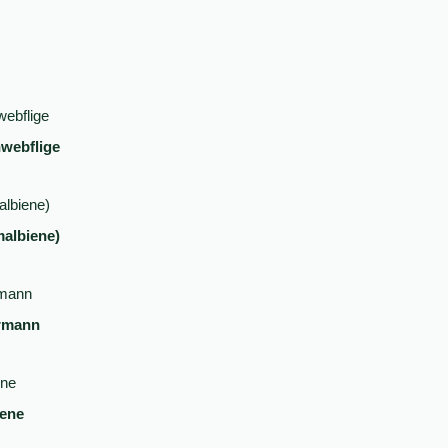
webflige
malbiene)
ermann
iene