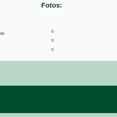
Fotos:
©
die
©
©