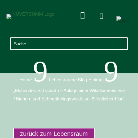


9
9
Home
Lebensräume Blog-Eintrag
„Blühendes Schlauroth – Anlage einer Wildblumenwiese
/ Bienen- und Schmetterlingsweide auf öffentlicher Flur“
zurück zum Lebensraum