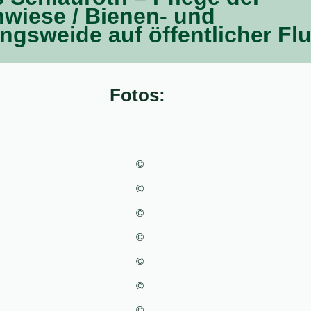
wiese / Bienen- und
ngsweide auf öffentlicher Flu
Fotos:
©
©
©
©
©
©
©