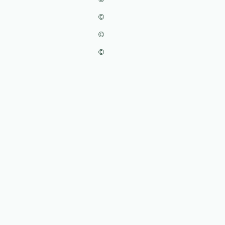
©
©
©