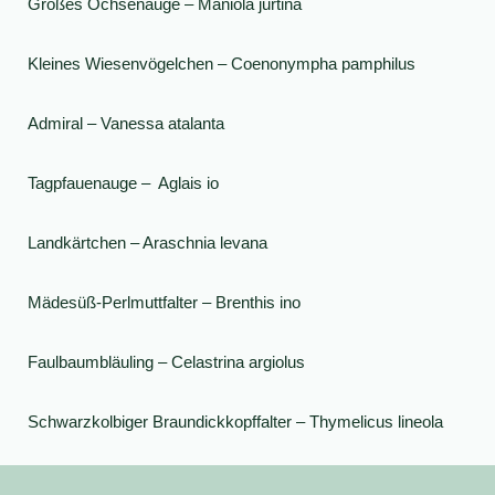
Großes Ochsenauge – Maniola jurtina
Kleines Wiesenvögelchen – Coenonympha pamphilus
Admiral – Vanessa atalanta
Tagpfauenauge – Aglais io
Landkärtchen – Araschnia levana
Mädesüß-Perlmuttfalter – Brenthis ino
Faulbaumbläuling – Celastrina argiolus
Schwarzkolbiger Braundickkopffalter – Thymelicus lineola