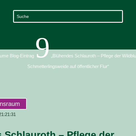
9
ume Blog-Eintrag
„Blühendes Schlauroth – Pflege der Wildb
Schmetterlingsweide auf öffentlicher Flur“
ensraum
 21:21:31
 Schlauroth – Pflege der