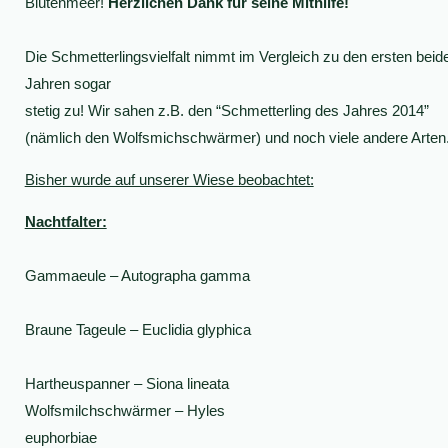
Blütenmeer!
Herzlichen Dank für seine Mithilfe!
Die Schmetterlingsvielfalt nimmt im Vergleich zu den ersten beid
Jahren sogar
stetig zu! Wir sahen z.B. den “Schmetterling des Jahres 2014”
(nämlich den Wolfsmichschwärmer) und noch viele andere Arten
Bisher wurde auf unserer Wiese beobachtet:
Nachtfalter:
Gammaeule – Autographa gamma
Braune Tageule – Euclidia glyphica
Hartheuspanner – Siona lineata
Wolfsmilchschwärmer – Hyles
euphorbiae