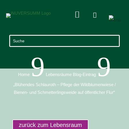


9
9
Home
Lebensräume Blog-Eintrag
„Blühendes Schlauroth – Pflege der Wildblumenwiese /
Bienen- und Schmetterlingsweide auf öffentlicher Flur“
zurück zum Lebensraum