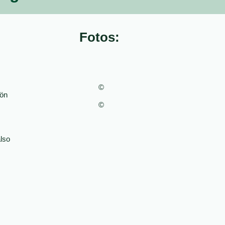
Fotos:
©
hön
©
also