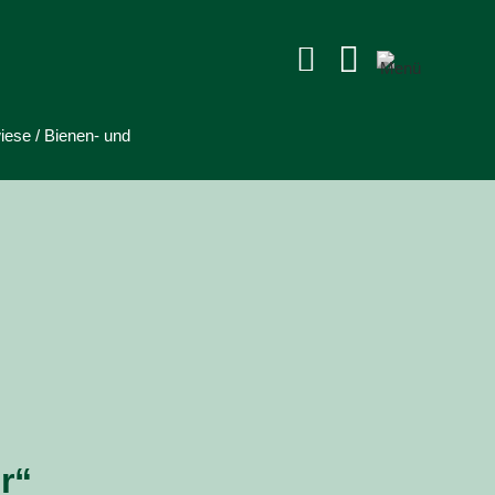


iese / Bienen- und
r“