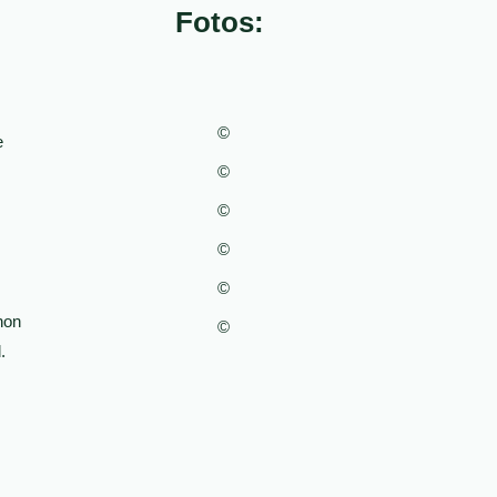
Fotos:
©
e
©
©
©
©
hon
©
.