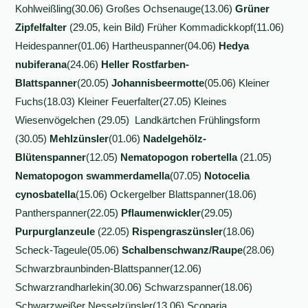
Kohlweißling(30.06) Großes Ochsenauge(13.06)
Grüner
Zipfelfalter
(29.05, kein Bild) Früher Kommadickkopf(11.06)
Heidespanner(01.06) Hartheuspanner(04.06)
Hedya
nubiferana
(24.06)
Heller Rostfarben-
Blattspanner
(20.05)
Johannisbeermotte
(05.06) Kleiner
Fuchs(18.03) Kleiner Feuerfalter(27.05)
Kleines
Wiesenvögelchen (29.05) Landkärtchen Frühlingsform
(30.05)
Mehlzünsler
(01.06)
Nadelgehölz-
Blütenspanner
(12.05)
Nematopogon robertella
(21.05)
Nematopogon swammerdamella
(07.05)
Notocelia
cynosbatella
(15.06) Ockergelber Blattspanner(18.06)
Pantherspanner(22.05)
Pflaumenwickler
(29.05)
Purpurglanzeule
(22.05)
Rispengraszünsler
(18.06)
Scheck-Tageule(05.06)
Schalbenschwanz/Raupe
(28.06)
Schwarzbraunbinden-Blattspanner(12.06)
Schwarzrandharlekin(30.06) Schwarzspanner(18.06)
Schwarzweißer Nesselzünsler(13.06) Scoparia