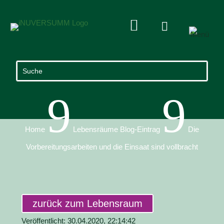


9
9
Home
Lebensräume Blog-Eintrag
Die
Vorbereitungsarbeiten und die Einsaat sind vollbracht
zurück zum Lebensraum
Veröffentlicht: 30.04.2020, 22:14:42