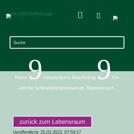


9
9
Home
Lebensräume Blog-Eintrag
Ein
Jahr bei Schmetterlingswiesen.de. Bilanzversuch.
zurück zum Lebensraum
Veröffentlicht: 25.02.2023, 07:59:17