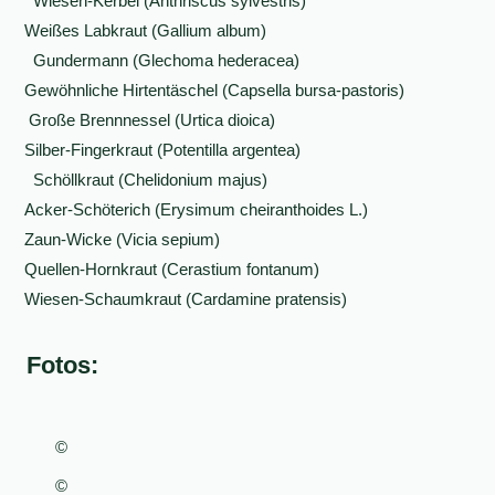
Wiesen-Kerbel (Anthriscus sylvestris)
Weißes Labkraut (Gallium album)
Gundermann (Glechoma hederacea)
Gewöhnliche Hirtentäschel (Capsella bursa-pastoris)
Große Brennnessel (Urtica dioica)
Silber-Fingerkraut (Potentilla argentea)
Schöllkraut (Chelidonium majus)
Acker-Schöterich (Erysimum cheiranthoides L.)
Zaun-Wicke (Vicia sepium)
Quellen-Hornkraut (Cerastium fontanum)
Wiesen-Schaumkraut (Cardamine pratensis)
Fotos:
©
©