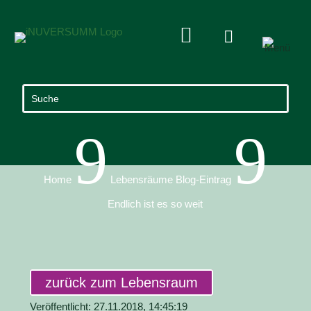


9
9
Home
Lebensräume Blog-Eintrag
Endlich ist es so weit
zurück zum Lebensraum
Veröffentlicht: 27.11.2018, 14:45:19