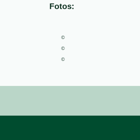
Fotos:
©
©
m
©