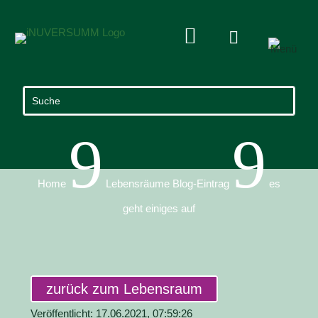


9
9
Home
Lebensräume Blog-Eintrag
es
geht einiges auf
zurück zum Lebensraum
Veröffentlicht: 17.06.2021, 07:59:26