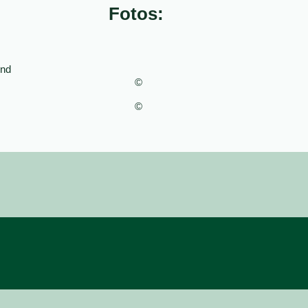
Fotos:
und
©
©