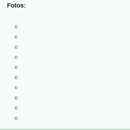
Fotos:
©
©
©
©
©
©
©
©
©
©