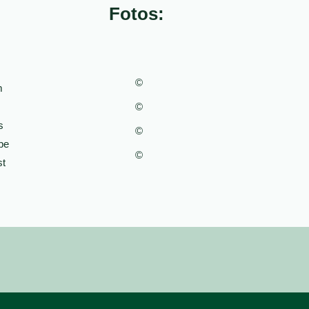
Fotos:
©
m
©
s
©
be
©
st