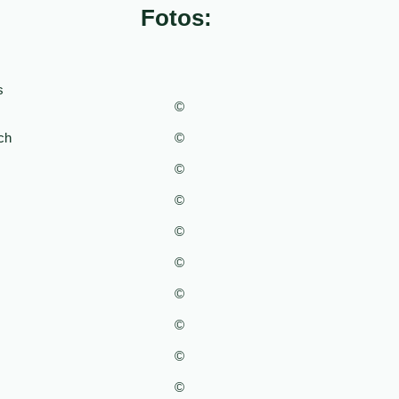
Fotos:
s
©
ch
©
©
©
©
©
©
©
©
©