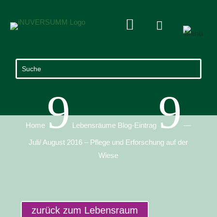


9
9
Home
Lebensräume Blog-Eintrag
—
Juli/ August 2016 – Pflege und Erforschung auf der
Wiese
zurück zum Lebensraum