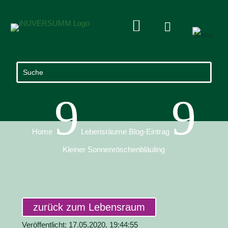


9
9
Home
Lebensräume Blog-Eintrag
Kleiner Sonnenröschenbläuling
zurück zum Lebensraum
Veröffentlicht: 17.05.2020, 19:44:55