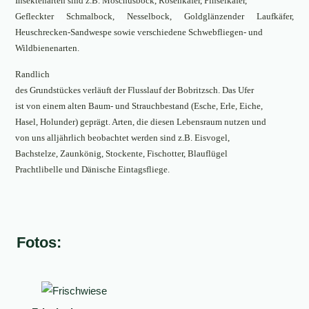
Insektenarten sind z.B. Moschusbock, Rosenkäfer, Pinselkäfer,
Gefleckter Schmalbock, Nesselbock, Goldglänzender Laufkäfer,
Heuschrecken-Sandwespe sowie verschiedene Schwebfliegen- und
Wildbienenarten.
Randlich
des Grundstückes verläuft der Flusslauf der Bobritzsch. Das Ufer
ist von einem alten Baum- und Strauchbestand (Esche, Erle, Eiche,
Hasel, Holunder) geprägt. Arten, die diesen Lebensraum nutzen und
von uns alljährlich beobachtet werden sind z.B. Eisvogel,
Bachstelze, Zaunkönig, Stockente, Fischotter, Blauflügel
Prachtlibelle und Dänische Eintagsfliege.
Fotos: