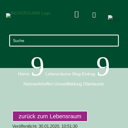


9
9
Home
Lebensräume Blog-Eintrag
Netzwerktreffen Umweltbildung Oberlausitz
zurück zum Lebensraum
Veröffentlicht: 30.01.2020, 10:51:30