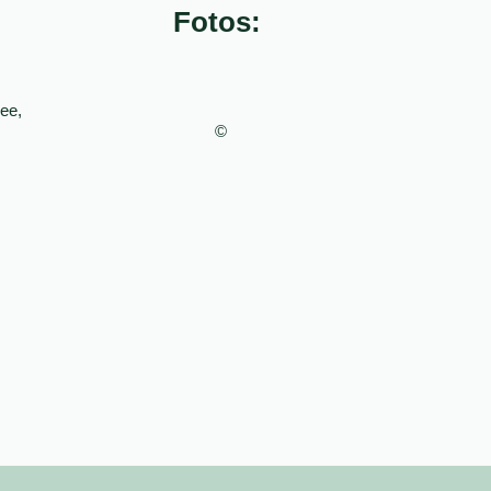
Fotos:
ee,
©
.