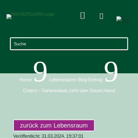


9
9
Home
Lebensräume Blog-Eintrag
Ostern – Saharastaub zieht über Deutschland
zurück zum Lebensraum
Veröffentlicht: 31.03.2024, 19:37:01