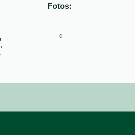
Fotos:
.
©
g
n
e