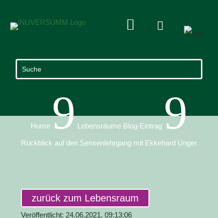


9
9
Home
Lebensräume Blog-Eintrag
Rückblick auf den Sensenlehrgang mit Ekkehard Unger
zurück zum Lebensraum
Veröffentlicht: 24.06.2021, 09:13:06