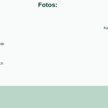
Fotos:
Ke
rde
ch