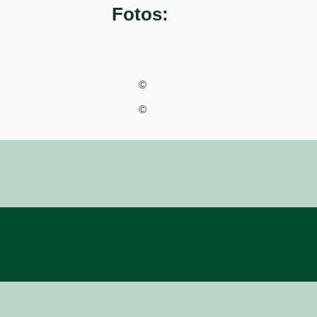
Fotos:
©
©