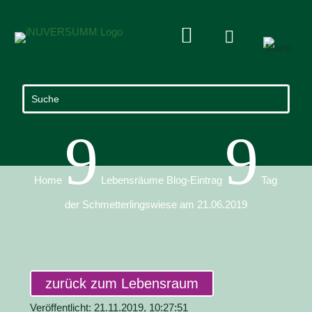


9
9
Home
Lebensräume Blog-Eintrag
Tag
der Schmetterlingswiese am 21.06.2019
zurück zum Lebensraum
Veröffentlicht: 21.11.2019, 10:27:51