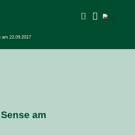


e am 22.09.2017
r Sense am